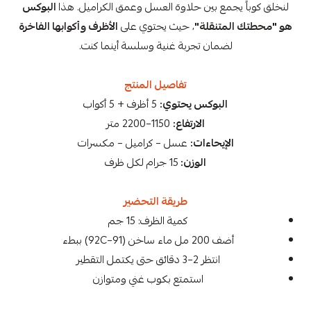
لنخلق كوباً يجمع بين حلاوة العسل وعمق الكراميل. هذا
البوكس
هو "محطتك المتنقلة"
، حيث يحتوي على
الأظرف وأكوابها الفاخرة
لضمان تجربة غنية وسلسة أينما كنت.
تفاصيل المنتج
البوكس يحتوي:
5 أظرف + 5 أكواب
الارتفاع:
1150–2200 متر
الإيحاءات:
عسل – كراميل – مكسرات
الوزن:
15 جرام لكل ظرف
طريقة التحضير
كمية الظرف: 15 جم
أضف 200 مل ماء ساخن (91–92C) ببطء
انتظر 2–3 دقائق حتى يكتمل التقطير
استمتع بكوب غني ومتوازن