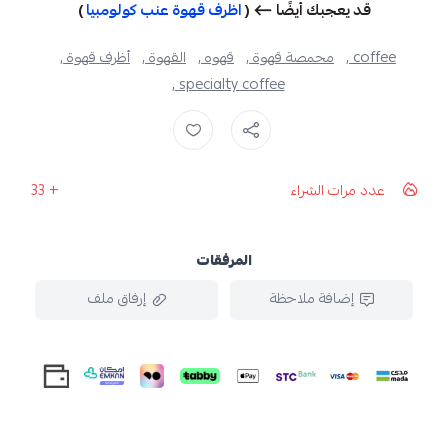
قد يعجبك أيضًا ⟵ (
اظرف قهوة عنب كولومبيا
)
coffee ,
محمصة قهوة ,
قهوه ,
القهوة ,
أظرف قهوة ,
specialty coffee ,
عدد مرات الشراء
33
المرفقات
إضافة ملاحظة
إرفاق ملف
اسحب و افلت الملف هنا
استعراض