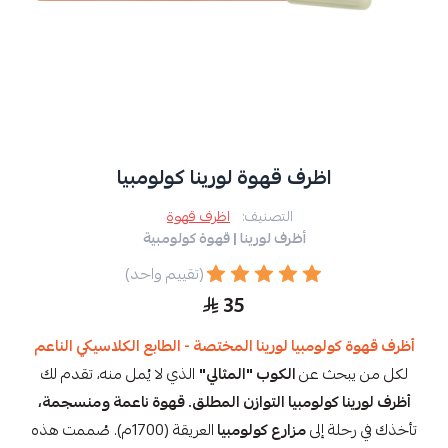
اظرف قهوة لورينا كولومبيا
التصنيف:
اظرف قهوة
أظرف لورينا | قهوة كولومبية
(تقييم واحد)
35
أظرف قهوة كولومبيا لورينا المختصة - الطابع الكلاسيكي الناعم
لكل من يبحث عن
الكوب "المثالي"
الذي لا يُمل منه، تقدم لك
أظرف لورينا كولومبيا التوازن المطلق. قهوة ناعمة ومنسجمة،
تأخذك في رحلة إلى
مزارع كولومبيا
العريقة (1700م). صُممت هذه