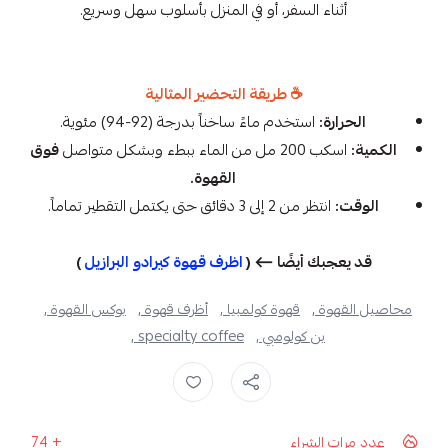
أثناء السفر، أو في المنزل بأسلوب سهل وسريع.
☕ طريقة التحضير المثالية
الحرارة:
استخدم ماءً ساخناً بدرجة (92-94) مئوية.
الكمية:
اسكب 200 مل من الماء ببطء وبشكل متواصل
فوق
القهوة.
الوقت:
انتظر من 2 إلى 3 دقائق حتى يكتمل التقطير تماماً.
قد يعجبك أيضًا ⟵ (
اظرف قهوة كيرادو البرازيل
)
محاصيل القهوة ,
قهوة كولمبيا ,
أظرف قهوة ,
بوكس القهوة ,
بن كولومبي ,
specialty coffee ,
عدد مرات الشراء
74