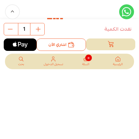
نفدت الكمية
اشتري الآن
محمصة تول.. نكهة طازجة، جودة عالية، وقهوة توصل لك وين ما كنت.
0
الرئيسية
السلة
تسجيل الدخول
بحث
السجل التجاري
1009188486
تواصل معنا
روابط مهمة