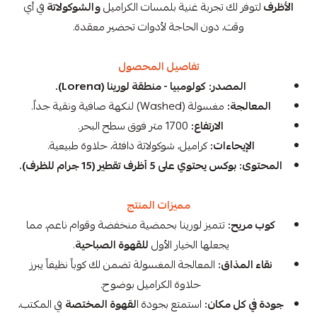
الأظرف
لتوفر لك تجربة غنية بلمسات الكراميل
والشوكولاتة
في أي
وقت، دون الحاجة لأدوات تحضير معقدة.
تفاصيل المحصول
المصدر:
كولومبيا - منطقة لورينا (Lorena).
المعالجة:
مغسولة (Washed) لنكهة صافية ونقية جداً.
الارتفاع:
1700 متر فوق سطح البحر.
الإيحاءات:
كراميل، شوكولاتة دافئة، حلاوة طبيعية.
المحتوى:
بوكس يحتوي على 5 أظرف تقطير (15 جرام للظرف).
مميزات المنتج
كوب مريح:
تتميز لورينا بحمضية منخفضة وقوام ناعم، مما
يجعلها الخيار الأول
للقهوة الصباحية
.
نقاء المذاق:
المعالجة المغسولة تضمن لك كوباً نظيفاً يبرز
حلاوة الكراميل بوضوح.
جودة في كل مكان:
استمتع بجودة ا
لقهوة المختصة
في المكتب،